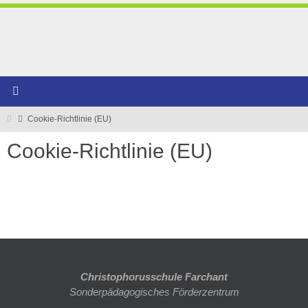
Zum
Inhalt
springen
Start
Cookie-Richtlinie (EU)
Cookie-Richtlinie (EU)
Christophorusschule Farchant
Sonderpädagogisches Förderzentrum