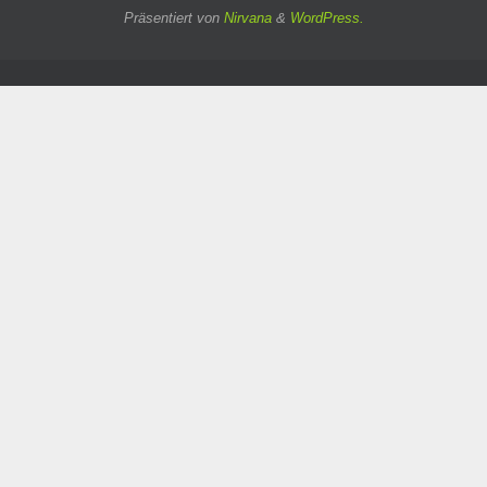
Präsentiert von
Nirvana
&
WordPress.