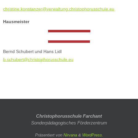
christine.konstanzer@verwaltung.christophorusschule.eu
Hausmeister
Bernd Schubert und Hans Lidl
b.schubert@christophorusschule.eu
Christophorusschule Farchant
Sonderpädagogisches Förderzentrum
Präsentiert von
Nirvana
&
WordPress.