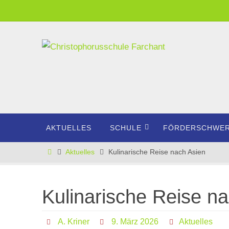
Zum
Inhalt
springen
Zum
AKTUELLES
SCHULE
FÖRDERSCHWE
Inhalt
springen
Start
Aktuelles
Kulinarische Reise nach Asien
Kulinarische Reise n
A. Kriner
9. März 2026
Aktuelles