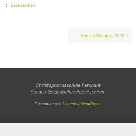
.
Lesezeichen
Special Olympics 2023
Christophorusschule Farchant
Sonderpädagogisches Förderzentrum
Präsentiert von
Nirvana
&
WordPress.